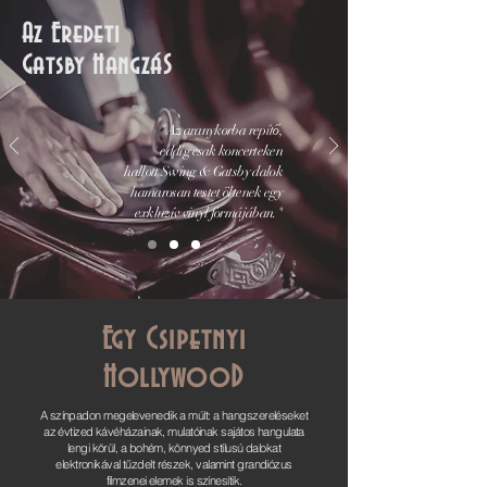
Az Eredeti
Gatsby HangzáS
"Az aranykorba repítő,
eddig csak koncerteken
hallott Swing & Gatsby dalok
hamarosan testet öltenek egy
exkluzív vinyl formájában."
Egy Csipetnyi
HollywooD
​​​​​​​​​​​​​A színpadon megelevenedik a múlt: ​a hangszereléseket
az évtized kávéházainak, mulatóinak sajátos hangulata
lengi körül, a bohém, könnyed stílusú dalokat
elektronikával tűzdelt részek, valamint grandiózus
filmzenei elemek is színesítik.