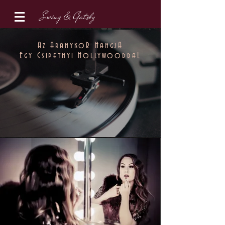
Swing & Gatsby
Az AranykoR HangjA
Egy Csipetnyi HollywooddaL