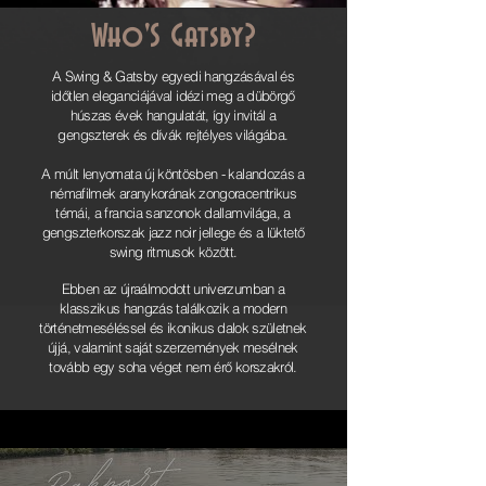
Who'S Gatsby?
​​A Swing & Gatsby egyedi hangzásával és
időtlen eleganciájával idézi meg a dübörgő
húszas évek hangulatát, így invitál a
gengszterek és dívák rejtélyes világába.
A múlt lenyomata új köntösben - kalandozás a
némafilmek aranykorának zongoracentrikus
témái, a francia sanzonok dallamvilága, a
gengszterkorszak jazz noir jellege és a lüktető
swing ritmusok között.
Ebben az újraálmodott univerzumban a
klasszikus hangzás találkozik a modern
történetmeséléssel és ikonikus dalok születnek
újjá, valamint saját szerzemények mesélnek
tovább egy soha véget nem érő korszakról.​​​