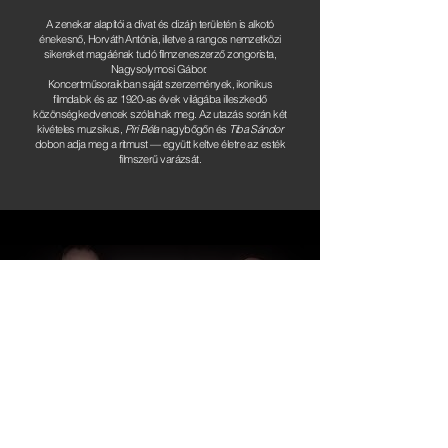
A zenekar alapítói a divat és dizájn területén is alkotó
énekesnő, Horváth Antónia, illetve a rangos nemzetközi
sikereket magáénak tudó filmzeneszerző zongorista,
Nagysolymosi Gábor.
Koncertműsoraikban s
aját szerzemények, ikonikus
filmdalok és az 1920-as évek világába illeszkedő
közönségkedvencek szólalnak meg.
Az utazás során két
kivételes muzsikus,
Piri Béla
nagybőgőn és
Tiba Sándor
dobon adja meg a ritmust — együtt keltve életre az esték
filmszerű varázsát.
Play Video